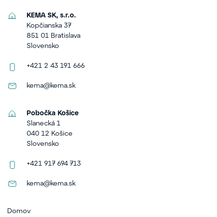
KEMA SK, s.r.o.
Kopčianska 37
851 01 Bratislava
Slovensko
+421 2 43 191 666
kema@kema.sk
Pobočka Košice
Slanecká 1
040 12 Košice
Slovensko
+421 917 694 713
kema@kema.sk
Domov