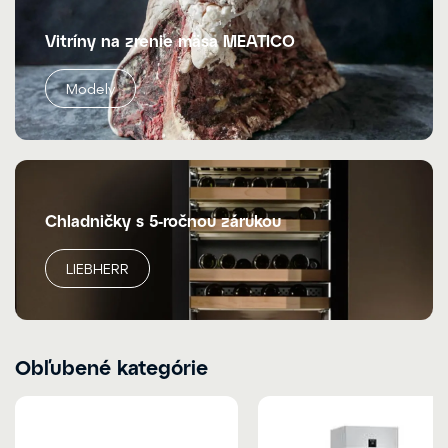
Vitríny na zrenie mäsa MEATICO
Modely
Chladničky s 5-ročnou zárukou
LIEBHERR
Obľubené kategórie