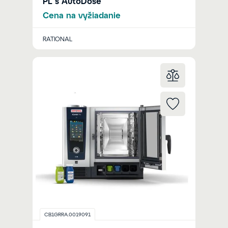
PL s AutoDose
Cena na vyžiadanie
RATIONAL
CB1GRRA.0019091