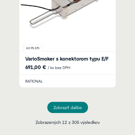
60.75.371
VarioSmoker s konektorom typu E/F
691,00 €
/ ks bez DPH
RATIONAL
Zobraziť dalšie
Zobrazených 12 z 305 výsledkov