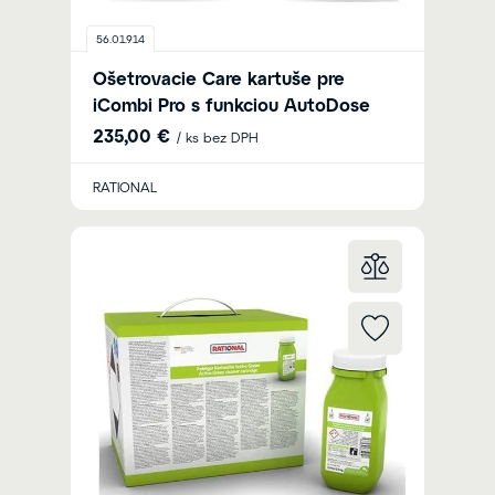
56.01.914
Ošetrovacie Care kartuše pre
iCombi Pro s funkciou AutoDose
235,00 €
/ ks bez DPH
RATIONAL