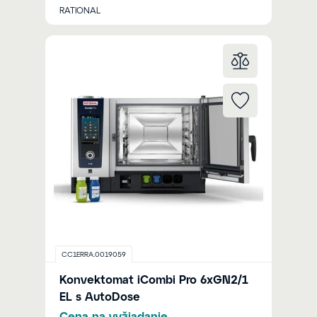
RATIONAL
CC1ERRA.0019059
Konvektomat iCombi Pro 6xGN2/1
EL s AutoDose
Cena na vyžiadanie