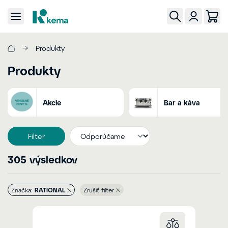
Produkty
Produkty
Akcie
Bar a káva
Filter
305 výsledkov
Značka:
RATIONAL
Zrušiť filter