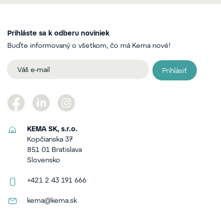
Prihláste sa k odberu noviniek
Buďte informovaný o všetkom, čo má Kema nové!
Prihlásiť
KEMA SK, s.r.o.
Kopčianska 37
851 01 Bratislava
Slovensko
+421 2 43 191 666
kema@kema.sk