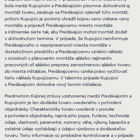
bola medzi Kupujúcim a Predávajúcim písomne dohodnutá aj
montáž tovaru, zaväzuje sa Predávajúci vykonať túto montáž,
pričom Kupujúci je povinný uhradiť kúpnu cenu vrátane ceny
montáže a pripraviť Predávajúcemu miesto montáže
a inžinierske siete tak, aby Predávajúci mohol montáž dodať
v dohodnutom termíne. V prípade, že Kupujúci neinformuje
Predávajúceho o nepripravenosti miesta montáže v
dostatočnom predstihu a Predávajúcemu vzniknú náklady
v súvislosti s plánovaním montáže a/alebo najímaním
pracovných síl a/alebo prepravy zamestnancov a/alebo tovaru
do miesta inštalácie, Predávajúcemu vzniká právo vyúčtovať
tieto náklady Kupujúcemu. V takomto prípade Kupujúci
s Predávajúcim dohodne nový termín inštalácie.
Predmetom Kúpnej zmluvy uzatvorenej medzi Predávajúcim a
Kupujúcim je len dodávka tovaru uvedeného v potvrdení
objednávky. Charakteristiky tovaru uvedené v ponuke
a potvrdení objednávky, najmä jeho popis, funkcie, technické
údaje, vlastnosti, parametre, rozmery, váha, výkony, kapacita a
ostatné údaje vychádzajú z údajov výrobcov a dodávateľov
tovaru. Tieto informácie sú priebežne kontrolované a v prípade