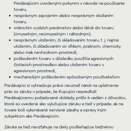
Predávajúcim uvedenými pokynmi v návode na používanie
tovaru,
nesprávnym zapojením alebo nesprávnym skúšaním
tovaru,
vniknutím cudzích predmetov alebo látok do tovaru
(úmyselným, neúmyselným i náhodným),
nesprávnym uložením, či skladovaním tovaru, t. j. najmä
uložením, či skladovaním vo vlhkom, prašnom, chemicky
alebo inak nevhodnom prostredí,
poškodením tovaru v dôsledku použitia agresívnych
čistiacich prostriedkov alebo uložením tovaru v
agresívnom prostredí,
mechanickým poškodením spôsobeným používateľom.
Predávajúci si vyhradzuje právo neuznať nárok na uplatnenie
práv zo záruky v prípade, že Kupujúci nepredloží
Predávajúcemu požadované doklady, prišlo k vadám z dôvodov,
ktoré sú uvedené ako vylučujúce záruku a tiež v prípade, ak na
tovare boli vykonávané servisné zásahy a opravy iným
subjektom ako Predávajúcim.
Záruka sa tiež nevzťahuje na diely podliehajúce bežnému