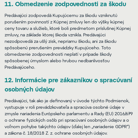
11. Obmedzenie zodpovednosti za škodu
Predávajúci zodpovedá Kupujúcemu za škodu vzniknutú
porušením povinností z Kúpnej zmluvy len do výšky kúpnej
ceny tovaru a služieb, ktoré boli predmetom príslušnej Kúpnej
zmluvy, na základe ktorej škoda vznikla. Predávajúci
nezodpovedá za ušlý zisk, nepriamu škodu, ani za škodu
spôsobenú prerušením prevádzky Kupujúceho. Toto
obmedzenie zodpovednosti neplatí v prípade škody
spôsobenej úmyslom alebo hrubou nedbanlivosťou
Predávajúceho.
12. Informácie pre zákazníkov o spracúvaní
osobných údajov
Predávajúci, tak ako je definovaný v úvode týchto Podmienok,
vystupuje v roli prevádzkovateľa a spracúva osobné údaje v
zmysle nariadenia Európskeho parlamentu a Rady (EU) 2016/679
o ochrane fyzických osôb pri spracúvaní osobných údajov a o
voľnom pohybe takýchto údajov (ďalej len „nariadenie GDPR“)
a zákona č. 18/2018 Z. z. ochrane osobných údajov.