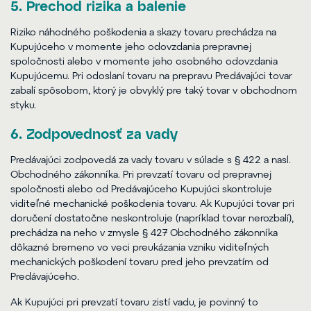
5. Prechod rizika a balenie
Riziko náhodného poškodenia a skazy tovaru prechádza na
Kupujúceho v momente jeho odovzdania prepravnej
spoločnosti alebo v momente jeho osobného odovzdania
Kupujúcemu. Pri odoslaní tovaru na prepravu Predávajúci tovar
zabalí spôsobom, ktorý je obvyklý pre taký tovar v obchodnom
styku.
6. Zodpovednosť za vady
Predávajúci zodpovedá za vady tovaru v súlade s § 422 a nasl.
Obchodného zákonníka. Pri prevzatí tovaru od prepravnej
spoločnosti alebo od Predávajúceho Kupujúci skontroluje
viditeľné mechanické poškodenia tovaru. Ak Kupujúci tovar pri
doručení dostatočne neskontroluje (napríklad tovar nerozbalí),
prechádza na neho v zmysle § 427 Obchodného zákonníka
dôkazné bremeno vo veci preukázania vzniku viditeľných
mechanických poškodení tovaru pred jeho prevzatím od
Predávajúceho.
Ak Kupujúci pri prevzatí tovaru zistí vadu, je povinný to