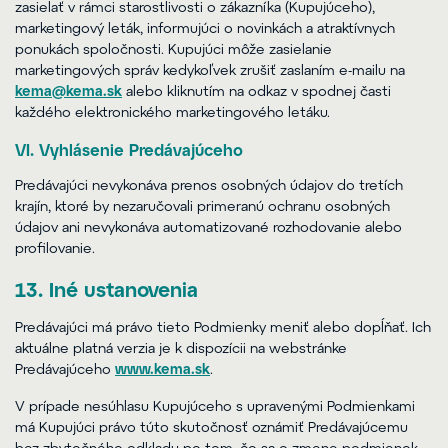
zasielať v rámci starostlivosti o zákazníka (Kupujúceho),
marketingový leták, informujúci o novinkách a atraktívnych
ponukách spoločnosti. Kupujúci môže zasielanie
marketingových správ kedykoľvek zrušiť zaslaním e-mailu na
kema@kema.sk
alebo kliknutím na odkaz v spodnej časti
každého elektronického marketingového letáku.
VI. Vyhlásenie Predávajúceho
Predávajúci nevykonáva prenos osobných údajov do tretích
krajín, ktoré by nezaručovali primeranú ochranu osobných
údajov ani nevykonáva automatizované rozhodovanie alebo
profilovanie.
13. Iné ustanovenia
Predávajúci má právo tieto Podmienky meniť alebo dopĺňať. Ich
aktuálne platná verzia je k dispozícii na webstránke
Predávajúceho
www.kema.sk
.
V prípade nesúhlasu Kupujúceho s upravenými Podmienkami
má Kupujúci právo túto skutočnosť oznámiť Predávajúcemu
bez zbytočného odkladu po tom, čo sa o zmene podmienok