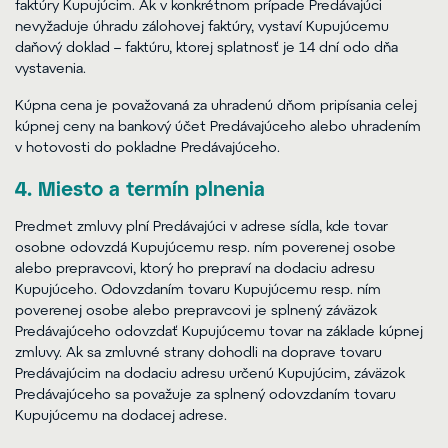
faktúry Kupujúcim. Ak v konkrétnom prípade Predávajúci
nevyžaduje úhradu zálohovej faktúry, vystaví Kupujúcemu
daňový doklad – faktúru, ktorej splatnosť je 14 dní odo dňa
vystavenia.
Kúpna cena je považovaná za uhradenú dňom pripísania celej
kúpnej ceny na bankový účet Predávajúceho alebo uhradením
v hotovosti do pokladne Predávajúceho.
4. Miesto a termín plnenia
Predmet zmluvy plní Predávajúci v adrese sídla, kde tovar
osobne odovzdá Kupujúcemu resp. ním poverenej osobe
alebo prepravcovi, ktorý ho prepraví na dodaciu adresu
Kupujúceho. Odovzdaním tovaru Kupujúcemu resp. ním
poverenej osobe alebo prepravcovi je splnený záväzok
Predávajúceho odovzdať Kupujúcemu tovar na základe kúpnej
zmluvy. Ak sa zmluvné strany dohodli na doprave tovaru
Predávajúcim na dodaciu adresu určenú Kupujúcim, záväzok
Predávajúceho sa považuje za splnený odovzdaním tovaru
Kupujúcemu na dodacej adrese.