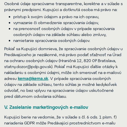
Osobné údaje spracúvame transparentne, korektne a v súlade s
právnymi predpismi. Kupujúci a dotknutá osoba má právo na:
prístup k svojim údajom a právo na ich opravu,
vymazanie či obmedzenie spracúvania údajov,
na prenosnosť osobných údajov v prípade spracúvania
osobných údajov na základe súhlasu alebo zmluvy,
namietanie spracúvania osobných údajov.
Pokiaľ sa Kupujúci domnieva, že spracúvanie osobných údajov u
Predávajúceho je nezákonné, má právo podať sťažnosť na Úrad
na ochranu osobných údajov (Hraničná 12, 820 07 Bratislava,
statny.dozor@pdp.gov.sk
). Pokiaľ má Kupujúci ďalšie otázky k
nakladaniu s osobnými údajmi, môže ich smerovať na e-mailovú
adresu
kema@kema.sk
. V prípade spracúvania osobných
údajov na základe súhlasu, tento súhlas je možné kedykoľvek
odvolať, no bez vplyvu na spracúvanie údajov uskutočnené
pred dátumom odvolania súhlasu.
V. Zasielanie marketingových e-mailov
Kupujúci berie na vedomie, že v súlade s čl. 6 ods. 1 písm. f)
nariadenia GDPR môže Predávajúci prostredníctvom e-mailu