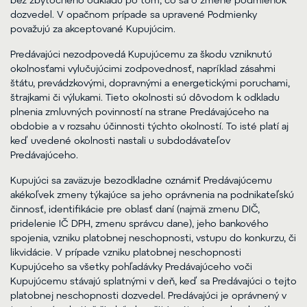
dozvedel. V opačnom prípade sa upravené Podmienky
považujú za akceptované Kupujúcim.
Predávajúci nezodpovedá Kupujúcemu za škodu vzniknutú
okolnosťami vylučujúcimi zodpovednosť, napríklad zásahmi
štátu, prevádzkovými, dopravnými a energetickými poruchami,
štrajkami či výlukami. Tieto okolnosti sú dôvodom k odkladu
plnenia zmluvných povinností na strane Predávajúceho na
obdobie a v rozsahu účinnosti týchto okolností. To isté platí aj
keď uvedené okolnosti nastali u subdodávateľov
Predávajúceho.
Kupujúci sa zaväzuje bezodkladne oznámiť Predávajúcemu
akékoľvek zmeny týkajúce sa jeho oprávnenia na podnikateľskú
činnosť, identifikácie pre oblasť daní (najmä zmenu DIČ,
pridelenie IČ DPH, zmenu správcu dane), jeho bankového
spojenia, vzniku platobnej neschopnosti, vstupu do konkurzu, či
likvidácie. V prípade vzniku platobnej neschopnosti
Kupujúceho sa všetky pohľadávky Predávajúceho voči
Kupujúcemu stávajú splatnými v deň, keď sa Predávajúci o tejto
platobnej neschopnosti dozvedel. Predávajúci je oprávnený v