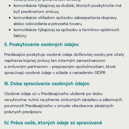
komunikácie týkajúcej sa služieb, ktorých poskytnutie má
byť predmetom zmluvy,
komunikácie ohľadom spôsobu zabezpečenia dopravy
alebo odovzdania a prevzatia tovaru,
komunikácie týkajúcej sa spôsobu a termínov splatnosti
faktúry.
II. Poskytovanie osobných údajov
Predávajúci poskytuje osobné údaje dotknutej osoby pre účely
naplnenia kúpnej zmluvy len interným zamestnancom
a zmluvným partnerom – prepravným spoločnostiam, ktoré
spracúvajú osobné údaje v súlade s nariadením GDPR.
III. Doba spracúvania osobných údajov
Osobné údaje sú u Predávajúceho uložené po dobu
nevyhnutne nutnú na plnenie zmluvných záväzkov a zákonných
povinností Predávajúceho v zmysle všeobecne záväzných
právnych predpisov.
IV. Práva osôb, ktorých údaje sú spracúvané