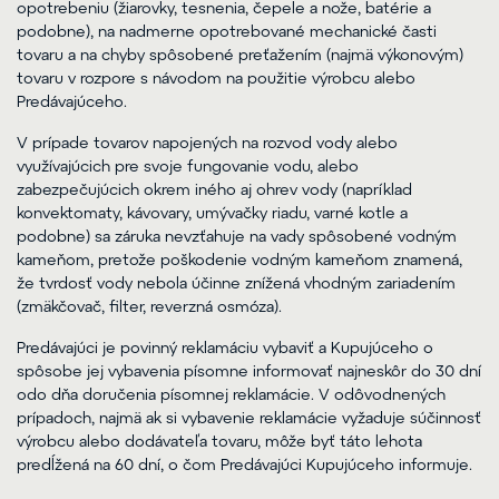
opotrebeniu (žiarovky, tesnenia, čepele a nože, batérie a
podobne), na nadmerne opotrebované mechanické časti
tovaru a na chyby spôsobené preťažením (najmä výkonovým)
tovaru v rozpore s návodom na použitie výrobcu alebo
Predávajúceho.
V prípade tovarov napojených na rozvod vody alebo
využívajúcich pre svoje fungovanie vodu, alebo
zabezpečujúcich okrem iného aj ohrev vody (napríklad
konvektomaty, kávovary, umývačky riadu, varné kotle a
podobne) sa záruka nevzťahuje na vady spôsobené vodným
kameňom, pretože poškodenie vodným kameňom znamená,
že tvrdosť vody nebola účinne znížená vhodným zariadením
(zmäkčovač, filter, reverzná osmóza).
Predávajúci je povinný reklamáciu vybaviť a Kupujúceho o
spôsobe jej vybavenia písomne informovať najneskôr do 30 dní
odo dňa doručenia písomnej reklamácie. V odôvodnených
prípadoch, najmä ak si vybavenie reklamácie vyžaduje súčinnosť
výrobcu alebo dodávateľa tovaru, môže byť táto lehota
predĺžená na 60 dní, o čom Predávajúci Kupujúceho informuje.