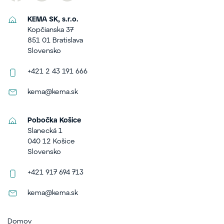
KEMA SK, s.r.o.
Kopčianska 37
851 01 Bratislava
Slovensko
+421 2 43 191 666
kema@kema.sk
Pobočka Košice
Slanecká 1
040 12 Košice
Slovensko
+421 917 694 713
kema@kema.sk
Domov