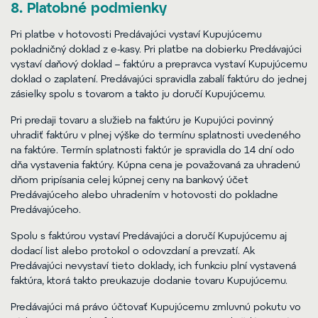
8. Platobné podmienky
Pri platbe v hotovosti Predávajúci vystaví Kupujúcemu
pokladničný doklad z e-kasy. Pri platbe na dobierku Predávajúci
vystaví daňový doklad – faktúru a prepravca vystaví Kupujúcemu
doklad o zaplatení. Predávajúci spravidla zabalí faktúru do jednej
zásielky spolu s tovarom a takto ju doručí Kupujúcemu.
Pri predaji tovaru a služieb na faktúru je Kupujúci povinný
uhradiť faktúru v plnej výške do termínu splatnosti uvedeného
na faktúre. Termín splatnosti faktúr je spravidla do 14 dní odo
dňa vystavenia faktúry. Kúpna cena je považovaná za uhradenú
dňom pripísania celej kúpnej ceny na bankový účet
Predávajúceho alebo uhradením v hotovosti do pokladne
Predávajúceho.
Spolu s faktúrou vystaví Predávajúci a doručí Kupujúcemu aj
dodací list alebo protokol o odovzdaní a prevzatí. Ak
Predávajúci nevystaví tieto doklady, ich funkciu plní vystavená
faktúra, ktorá takto preukazuje dodanie tovaru Kupujúcemu.
Predávajúci má právo účtovať Kupujúcemu zmluvnú pokutu vo