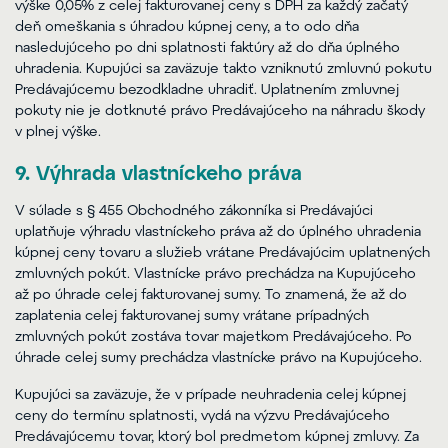
výške 0,05% z celej fakturovanej ceny s DPH za každý začatý
deň omeškania s úhradou kúpnej ceny, a to odo dňa
nasledujúceho po dni splatnosti faktúry až do dňa úplného
uhradenia. Kupujúci sa zaväzuje takto vzniknutú zmluvnú pokutu
Predávajúcemu bezodkladne uhradiť. Uplatnením zmluvnej
pokuty nie je dotknuté právo Predávajúceho na náhradu škody
v plnej výške.
9. Výhrada vlastníckeho práva
V súlade s § 455 Obchodného zákonníka si Predávajúci
uplatňuje výhradu vlastníckeho práva až do úplného uhradenia
kúpnej ceny tovaru a služieb vrátane Predávajúcim uplatnených
zmluvných pokút. Vlastnícke právo prechádza na Kupujúceho
až po úhrade celej fakturovanej sumy. To znamená, že až do
zaplatenia celej fakturovanej sumy vrátane prípadných
zmluvných pokút zostáva tovar majetkom Predávajúceho. Po
úhrade celej sumy prechádza vlastnícke právo na Kupujúceho.
Kupujúci sa zaväzuje, že v prípade neuhradenia celej kúpnej
ceny do termínu splatnosti, vydá na výzvu Predávajúceho
Predávajúcemu tovar, ktorý bol predmetom kúpnej zmluvy. Za