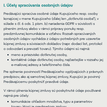
I. Účely spracúvania osobných údajov
Predávajúci spracúva osobné údaje Kupujúceho resp. osoby
konajúcej v mene Kupujúceho (ďalej len „dotknutá osoba“), v
súlade s čl. 6 ods. 1 písm. b) nariadenia GDPR v súvislosti s
plnením zmluvy alebo v rámci prípravy ponuky resp.
predzmluvnej komunikácie a vzťahov. Rozsah spracúvaných
osobných údajov vychádza z údajov potrebných pre uzavretie
kúpnej zmluvy a súvisiacich dokladov (napr. dodací list, protokol
o odovzdaní a prevzatí tovaru). Týmito údajmi sú najmä:
meno a priezvisko dotknutej osoby,
kontaktné údaje dotknutej osoby, najčastejšie v rozsahu jej
e-mailovej adresy a telefónneho čísla.
Pre splnenie povinností Predávajúceho vyplývajúcich z právnych
predpisov, ako aj samotnej kúpnej zmluvy, Kupujúci je povinný
Predávajúcemu poskytnúť pravdivé údaje.
V rámci plnenia kúpnej zmluvy sú poskytnuté údaje používané
najmä pre účely:
komunikácie ohľadom množstva, typu a parametrov
tovaru, ktorý je predmetom zmluvy,