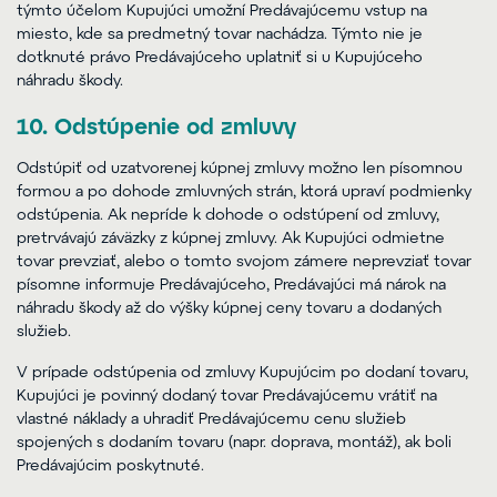
týmto účelom Kupujúci umožní Predávajúcemu vstup na
miesto, kde sa predmetný tovar nachádza. Týmto nie je
dotknuté právo Predávajúceho uplatniť si u Kupujúceho
náhradu škody.
10. Odstúpenie od zmluvy
Odstúpiť od uzatvorenej kúpnej zmluvy možno len písomnou
formou a po dohode zmluvných strán, ktorá upraví podmienky
odstúpenia. Ak nepríde k dohode o odstúpení od zmluvy,
pretrvávajú záväzky z kúpnej zmluvy. Ak Kupujúci odmietne
tovar prevziať, alebo o tomto svojom zámere neprevziať tovar
písomne informuje Predávajúceho, Predávajúci má nárok na
náhradu škody až do výšky kúpnej ceny tovaru a dodaných
služieb.
V prípade odstúpenia od zmluvy Kupujúcim po dodaní tovaru,
Kupujúci je povinný dodaný tovar Predávajúcemu vrátiť na
vlastné náklady a uhradiť Predávajúcemu cenu služieb
spojených s dodaním tovaru (napr. doprava, montáž), ak boli
Predávajúcim poskytnuté.