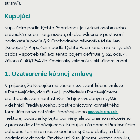
strany“).
Kupujúci
Kupujúcim podľa týchto Podmienok je fyzická osoba alebo
právnická osoba – organizácia, obidve výlučne v postavení
podnikateľa podľa § 2 Obchodného zákonníka (ďalej len
„Kupujúci“). Kupujúcim podľa týchto Podmienok nie je fyzická
osoba – spotrebiteľ, ako tento pojem definuje § 52, ods. 4.
Zákona č. 40/1964 Zb. Občiansky zákonník v aktuálnom znení.
1. Uzatvorenie kúpnej zmluvy
V prípade, že Kupujúci má záujem uzatvoriť kúpnu zmluvu
s Predávajúcim, doručí svoju požiadavku Predávajúcemu
prostredníctvom kontaktných údajov uvedených vyššie
v definícii Predávajúceho, prostredníctvom kontaktného
formulára na webstránke Predávajúceho
www.kema.sk
,
niektorej podstránky tejto domény, alebo priamo niektorému
z pracovníkov Predávajúceho. Kupujúci následne s Predávajúcim
dohodne termín a miesto dodania, spôsob platby a ďalšie
podmienky dodania. Predávajúci Kupujúcemu vystaví ponuku,