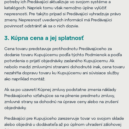
potreby ich Predávajúci aktualizuje vo svojom systéme a
katalógoch. Napriek tomu však nemožno úplne vylúčiť
nepresnosti. Pre takýto prípad si Predávajúci vyhradzuje právo
zmeny. Nepresnosť uvedených informácií má Predávajúci
povinnosť odstrániť ak sa o nich dozvie.
3. Kúpna cena a jej splatnosť
Cena tovaru predstavuje protihodnotu Predávajúceho za
dodanie tovaru Kupujúcemu podľa týchto Podmienok a podľa
potvrdenia o prijatí objednávky zaslaného Kupujúcemu. Ak
nebolo medzi zmluvnými stranami dohodnuté inak, cena tovaru
nezahŕňa dopravu tovaru ku Kupujúcemu ani súvisiace služby
ako napríklad montáž.
Ak sa po uzavretí Kúpnej zmluvy podstatne zmenia náklady
Predávajúceho vzťahujúce sa na plnenie predmetu zmluvy,
zmluvné strany sa dohodnú na úprave ceny alebo na zrušení
objednávky.
Predávajúci pre Kupujúceho zarezervuje tovar vo svojom sklade
alebo objedná u dodávateľa až po úplnom uhradení zálohovej