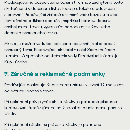
Predávajúcemu bezodkladne oznámiť formou zachytenia tejto
skutočnosti v dodacom liste alebo protokole o odovzdaní
a prevzatí. Predávajúci zistenú a uznanú vadu bezplatne a bez
zbytočného odkladu odstráni, napríklad formou dodania
chýbajúceho tovaru, vykonaním nedodanej služby alebo
dodaním náhradného tovaru.
Ak nie je možné vadu bezodkladne odstrániť, alebo dodať
náhradný tovar, Predávajúci tak urobí v najbližšom možnom
termíne. O spôsobe odstránenia vady Predávajúci informuje
Kupujúceho.
7. Záručné a reklamačné podmienky
Predávajúci poskytuje Kupujúcemu záruku v trvaní 12 mesiacov
od dátumu dodania tovaru.
Pri uplatnení práv plynúcich zo záruky je potrebné písomne
kontaktovať Predávajúceho so žiadosťou o uplatnenie práv zo
záruky.
Pri uplatnení nároku na práva zo záruky je potrebné