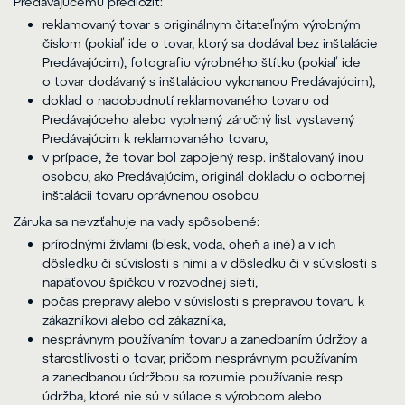
Predávajúcemu predložiť:
reklamovaný tovar s originálnym čitateľným výrobným
číslom (pokiaľ ide o tovar, ktorý sa dodával bez inštalácie
Predávajúcim), fotografiu výrobného štítku (pokiaľ ide
o tovar dodávaný s inštaláciou vykonanou Predávajúcim),
doklad o nadobudnutí reklamovaného tovaru od
Predávajúceho alebo vyplnený záručný list vystavený
Predávajúcim k reklamovaného tovaru,
v prípade, že tovar bol zapojený resp. inštalovaný inou
osobou, ako Predávajúcim, originál dokladu o odbornej
inštalácii tovaru oprávnenou osobou.
Záruka sa nevzťahuje na vady spôsobené:
prírodnými živlami (blesk, voda, oheň a iné) a v ich
dôsledku či súvislosti s nimi a v dôsledku či v súvislosti s
napäťovou špičkou v rozvodnej sieti,
počas prepravy alebo v súvislosti s prepravou tovaru k
zákazníkovi alebo od zákazníka,
nesprávnym používaním tovaru a zanedbaním údržby a
starostlivosti o tovar, pričom nesprávnym používaním
a zanedbanou údržbou sa rozumie používanie resp.
údržba, ktoré nie sú v súlade s výrobcom alebo