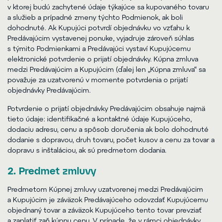
v ktorej budú zachytené údaje týkajúce sa kupovaného tovaru
a služieb a prípadné zmeny týchto Podmienok, ak boli
dohodnuté. Ak Kupujúci potvrdí objednávku vo vzťahu k
Predávajúcim vystavenej ponuke, vyjadruje zároveň súhlas
s týmito Podmienkami a Predávajúci vystaví Kupujúcemu
elektronické potvrdenie o prijatí objednávky. Kúpna zmluva
medzi Predávajúcim a Kupujúcim (ďalej len „Kúpna zmluva“ sa
považuje za uzatvorenú v momente potvrdenia o prijatí
objednávky Predávajúcim.
Potvrdenie o prijatí objednávky Predávajúcim obsahuje najmä
tieto údaje: identifikačné a kontaktné údaje Kupujúceho,
dodaciu adresu, cenu a spôsob doručenia ak bolo dohodnuté
dodanie s dopravou, druh tovaru, počet kusov a cenu za tovar a
dopravu s inštaláciou, ak sú predmetom dodania.
2. Predmet zmluvy
Predmetom Kúpnej zmluvy uzatvorenej medzi Predávajúcim
a Kupujúcim je záväzok Predávajúceho odovzdať Kupujúcemu
objednaný tovar a záväzok Kupujúceho tento tovar prevziať
a zaplatiť zaň kúpnu cenu. V prípade, že v rámci objednávky