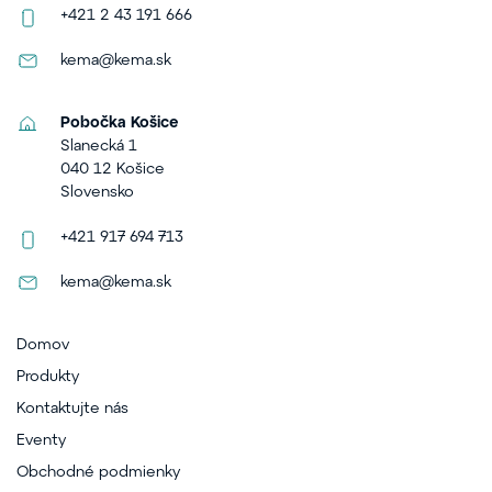
+421 2 43 191 666
kema@kema.sk
Pobočka Košice
Slanecká 1
040 12 Košice
Slovensko
+421 917 694 713
kema@kema.sk
Domov
Produkty
Kontaktujte nás
Eventy
Obchodné podmienky