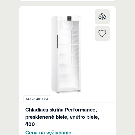
MRFvd 4011 I54
Chladiaca skriňa Performance,
presklenené biele, vnútro biele,
400 l
Cena na vyžiadanie