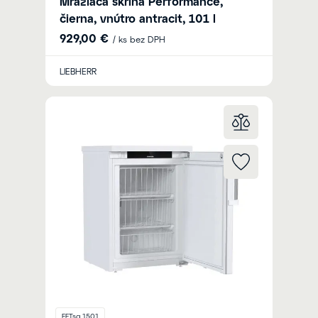
Mraziaca skriňa Performance,
čierna, vnútro antracit, 101 l
929,00 €
/ ks bez DPH
LIEBHERR
FFTsg 1501