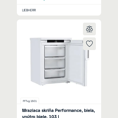
LIEBHERR
FFTvg 1501
Mraziaca skriňa Performance, biela,
vnútro biele, 103 l