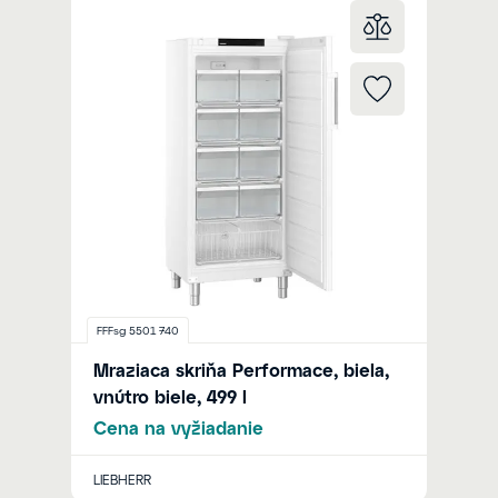
FFFsg 5501 740
Mraziaca skriňa Performace, biela,
vnútro biele, 499 l
Cena na vyžiadanie
LIEBHERR