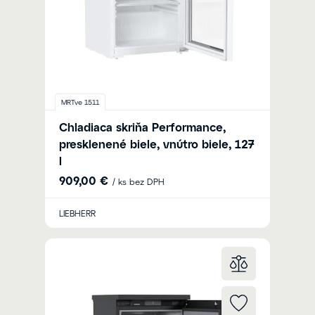
MRTve 1511
Chladiaca skriňa Performance,
presklenené biele, vnútro biele, 127
l
909,00 €
/ ks bez DPH
LIEBHERR