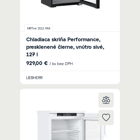
MRTve 1511 744
Chladiaca skriňa Performance,
presklenené čierne, vnútro sivé,
127 l
929,00 €
/ ks bez DPH
LIEBHERR