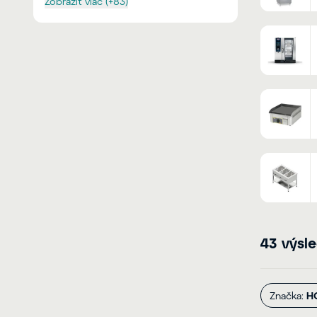
Zobraziť viac (+83)
43 výsl
Značka:
H