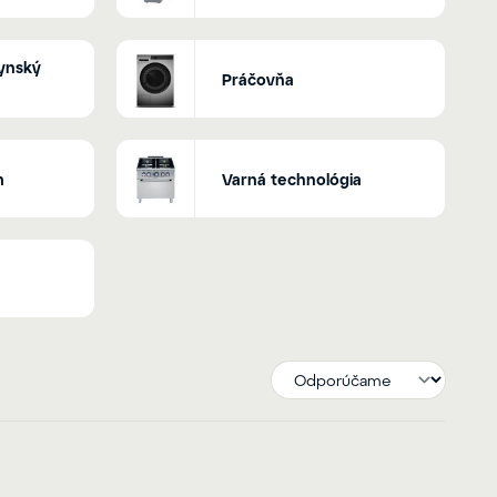
ynský
Práčovňa
m
Varná technológia