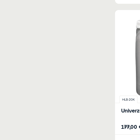
HLB-20K
Univerz
177,00 