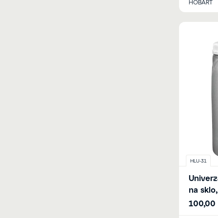
HOBART
HLU-31
Univerz
na sklo
100,00