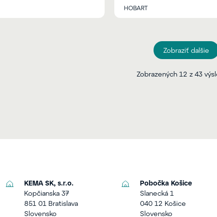
HOBART
Zobraziť dalšie
Zobrazených 12 z 43 výs
KEMA SK, s.r.o.
Pobočka Košice
Kopčianska 37
Slanecká 1
851 01 Bratislava
040 12 Košice
Slovensko
Slovensko