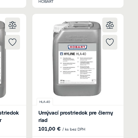
HOBART
HLA-40
striedok
Umývací prostriedok pre čierny
r
riad
101,00 €
/ ks bez DPH