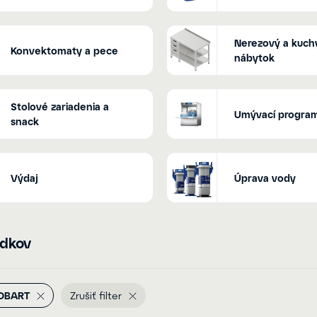
Nerezový a kuch
Konvektomaty a pece
nábytok
Stolové zariadenia a
Umývací progra
snack
Výdaj
Úprava vody
edkov
OBART
Zrušiť filter