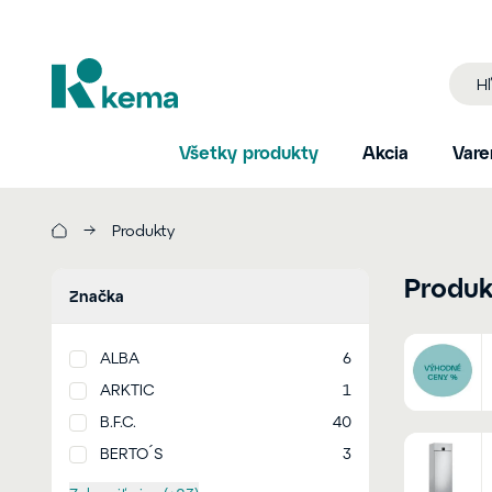
Všetky produkty
Akcia
Vare
Produkty
Produk
Značka
ALBA
6
ARKTIC
1
B.F.C.
40
BERTO´S
3