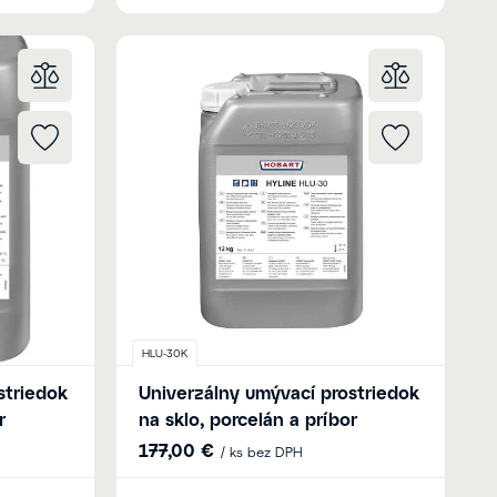
HLU-30K
striedok
Univerzálny umývací prostriedok
r
na sklo, porcelán a príbor
177,00 €
/ ks bez DPH