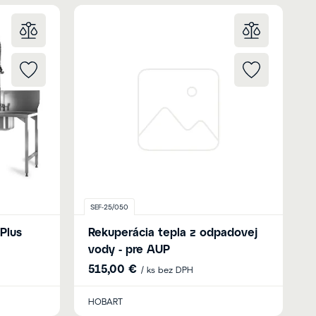
SEF-25/050
Plus
Rekuperácia tepla z odpadovej
vody - pre AUP
h
515,00 €
/ ks bez DPH
HOBART