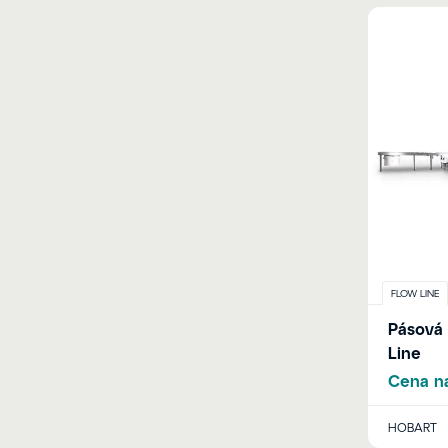
FLOW LINE
Pásová
Line
Cena na
HOBART