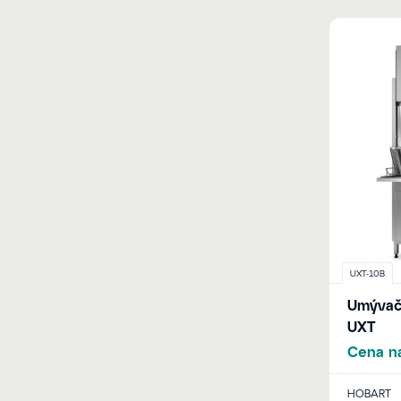
UXT-10B
Umývačk
UXT
Cena na
HOBART