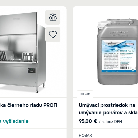
HLG-10
a čierneho riadu PROFI
Umývací prostriedok na
umývanie pohárov a skla
 vyžiadanie
95,00 €
/ ks bez DPH
HOBART